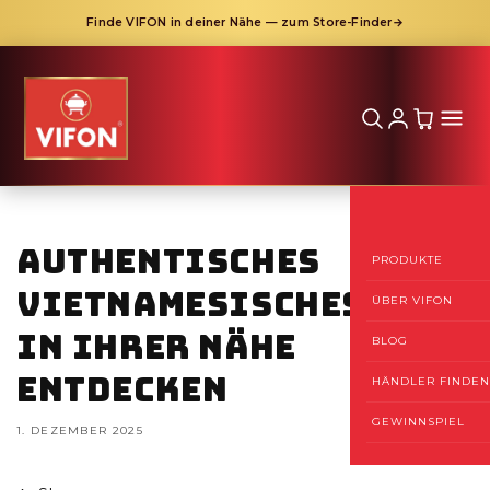
Finde VIFON in deiner Nähe — zum Store-Finder
→
Direkt
zum
Inhalt
Authentisches
PRODUKTE
Vietnamesisches Pho
ÜBER VIFON
in Ihrer Nähe
BLOG
Entdecken
HÄNDLER FINDEN
GEWINNSPIEL
1. DEZEMBER 2025