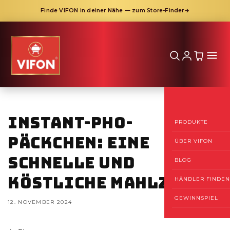
Finde VIFON in deiner Nähe — zum Store-Finder
→
Direkt
zum
Inhalt
Instant-Pho-
PRODUKTE
Päckchen: Eine
ÜBER VIFON
schnelle und
BLOG
köstliche Mahlzeit
HÄNDLER FINDEN
GEWINNSPIEL
12. NOVEMBER 2024