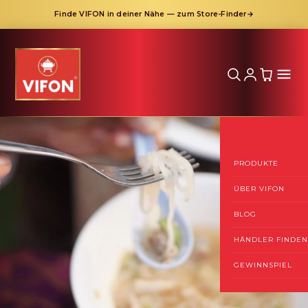
Finde VIFON in deiner Nähe — zum Store-Finder
→
Direkt
zum
Inhalt
PRODUKTE
ÜBER VIFON
BLOG
HÄNDLER FINDEN
GEWINNSPIEL