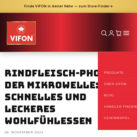
Finde VIFON in deiner Nähe — zum Store-Finder
→
Direkt
zum
Inhalt
Rindfleisch-Pho aus
PRODUKTE
der Mikrowelle:
ÜBER VIFON
Schnelles und
BLOG
leckeres
HÄNDLER FINDEN
Wohlfühlessen
GEWINNSPIEL
26. NOVEMBER 2024