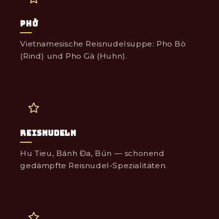
Phở
Vietnamesische Reisnudelsuppe: Pho Bò
(Rind) und Pho Gà (Huhn).
Reisnudeln
Hu Tieu, Bánh Đa, Bún — schonend
gedämpfte Reisnudel-Spezialitäten.