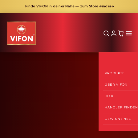
Finde VIFON in deiner Nähe — zum Store-Finder
→
Gewinne Preise im Wert von tausenden Euro!
→
Direkt
zum
Inhalt
PRODUKTE
ÜBER VIFON
BLOG
HÄNDLER FINDEN
GEWINNSPIEL