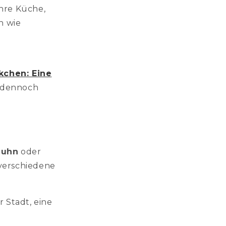
Ihre Küche,
n wie
kchen: Eine
d dennoch
Huhn
oder
 verschiedene
 Stadt, eine