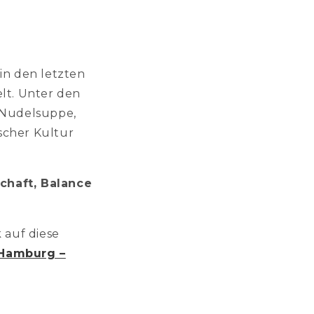
in den letzten
lt. Unter den
 Nudelsuppe,
scher Kultur
haft, Balance
 auf diese
 Hamburg –