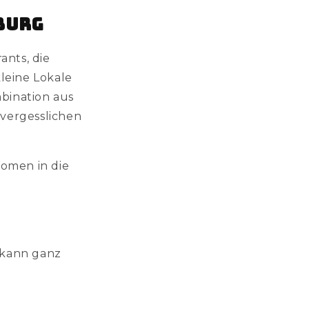
burg
nts, die
leine Lokale
mbination aus
vergesslichen
romen in die
 kann ganz