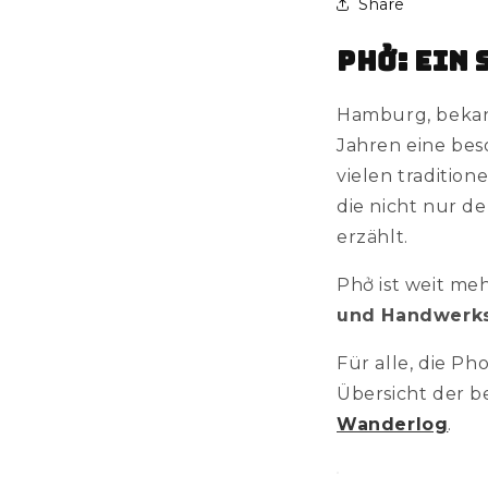
Share
Phở: Ein
Hamburg, bekann
Jahren eine bes
vielen tradition
die nicht nur d
erzählt.
Phở ist weit meh
und Handwerk
Für alle, die Ph
Übersicht der b
Wanderlog
.