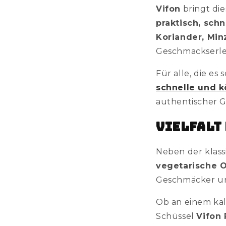
Vifon
bringt die
praktisch, sch
Koriander, Min
Geschmackserleb
Für alle, die es
schnelle und k
authentischer 
Vielfalt
Neben der klas
vegetarische 
Geschmäcker un
Ob an einem kal
Schüssel
Vifon