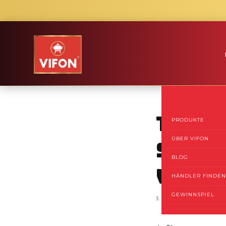
Direkt
zum
Inhalt
Tai P
PRODUKTE
ÜBER VIFON
Sie a
BLOG
vietn
HÄNDLER FINDEN
GEWINNSPIEL
3. NOVEMBER 2025