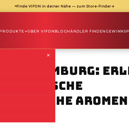
Finde VIFON in deiner Nähe — zum Store-Finder
→
PRODUKTE
ÜBER VIFON
BLOG
HÄNDLER FINDEN
GEWINNSP
×
ho in Hamburg: Er
uthentische
amesische Aromen