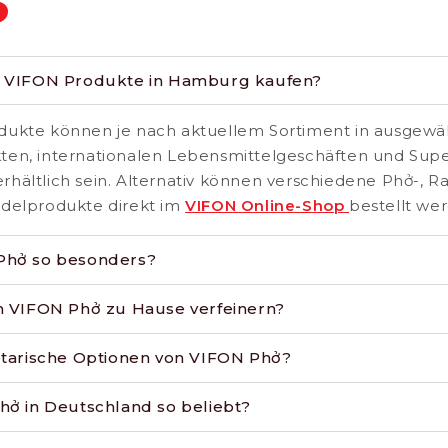
S
h VIFON Produkte in Hamburg kaufen?
ukte können je nach aktuellem Sortiment in ausgewäh
en, internationalen Lebensmittelgeschäften und Sup
hältlich sein. Alternativ können verschiedene Phở-, 
delprodukte direkt im
VIFON Online-Shop
bestellt we
Phở so besonders?
h VIFON Phở zu Hause verfeinern?
etarische Optionen von VIFON Phở?
hở in Deutschland so beliebt?