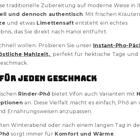
se traditionelle Zubereitung auf moderne Weise in 
nell und dennoch authentisch
. Mit frischen Kräuter
ze
und etwas
Limettensaft
entsteht ein echtes
nis, das Sie direkt nach Hanoi entführt.
 schnell wollen: Probieren Sie unser
Instant-Pho-Päc
östliche Mahlzeit,
perfekt für hektische Tage un
Geschmack.
 für jeden Geschmack
sischen
Rinder-Phở
bietet Vifon auch Varianten mit
Optionen
an. Diese Vielfalt macht es einfach, Phở an
d Ernährungsweisen anzupassen.
ten Winterabend oder nach einem langen Tag in der
 Phở
sorgt immer für
Komfort und Wärme
.