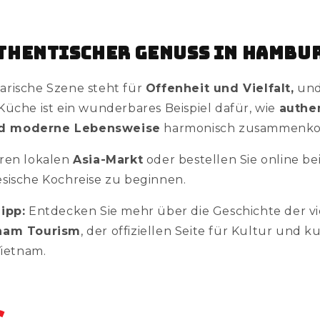
uthentischer Genuss in Hambu
rische Szene steht für
Offenheit und Vielfalt,
und
Küche ist ein wunderbares Beispiel dafür, wie
authe
d moderne Lebensweise
harmonisch zusammenk
hren lokalen
Asia-Markt
oder bestellen Sie online be
sische Kochreise zu beginnen.
ipp:
Entdecken Sie mehr über die Geschichte der v
nam Tourism
, der offiziellen Seite für Kultur und k
Vietnam.