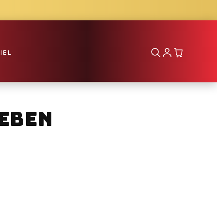
IEL
leben