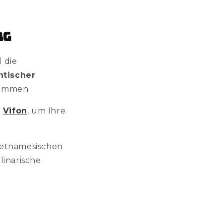
rg
 die
ntischer
ommen.
i
Vifon
, um Ihre
ietnamesischen
ulinarische