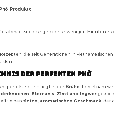
Phở-Produkte
e Geschmacksrichtungen in nur wenigen Minuten zub
n Rezepten, die seit Generationen in vietnamesische
erden
imnis der perfekten Phở
um perfekten Phở liegt in der
Brühe
. In Vietnam wir
nderknochen, Sternanis, Zimt und Ingwer
gekocht
afft einen
tiefen, aromatischen Geschmack
, der 