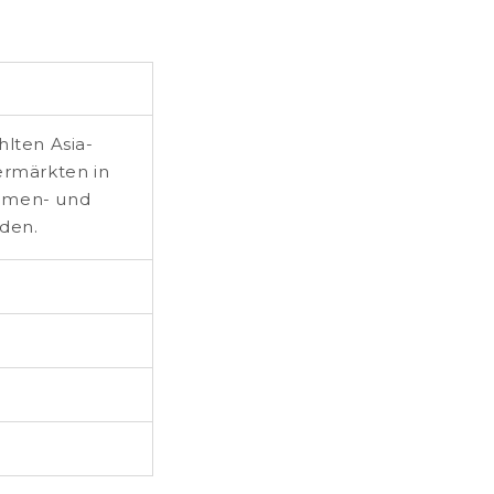
lten Asia-
ermärkten in
Ramen- und
rden.