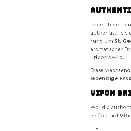
Authenti
In den belebte
authentische vi
rund um
St. G
aromatischer Br
Erlebnis wird.
Diese wachsende
lebendige Essk
Vifon br
Wer die authent
einfach auf
Vif