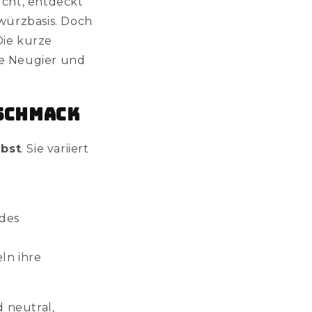
ucht, entdeckt
würzbasis. Doch
Die kurze
te Neugier und
eschmack
lbst
. Sie variiert
ndes
ln ihre
 neutral,