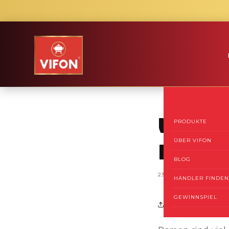
Direkt
zum
Inhalt
Wie v
PRODUKTE
ÜBER VIFON
Ramen
BLOG
23. FEBRUAR 2026
HÄNDLER FINDEN
GEWINNSPIEL
Share