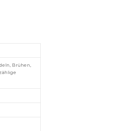
deln, Brühen,
zählige