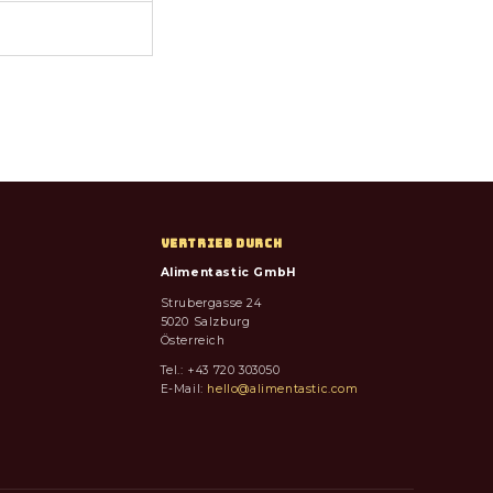
VERTRIEB DURCH
Alimentastic GmbH
Strubergasse 24
5020 Salzburg
Österreich
Tel.: +43 720 303050
E-Mail:
hello@alimentastic.com