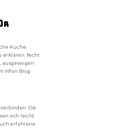
ür
sche Küche.
 erklären. Nicht
ld, ausgewogen
im Vifon Blog
verbinden. Die
en sich leicht
auch erfahrene