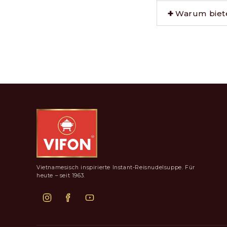
Warum biet
Vietnamesisch inspirierte Instant-Reisnudelsuppe. Für
heute – seit 1963.