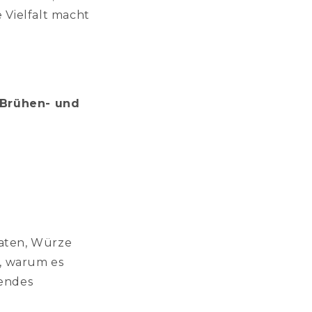
 Vielfalt macht
Brühen- und
taten, Würze
, warum es
sendes