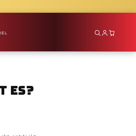
IEL
t es?