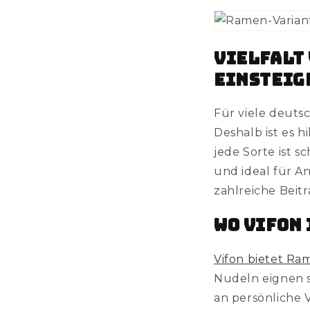
Vielfalt
Einsteig
Für viele deuts
Deshalb ist es hi
jede Sorte ist 
und ideal für An
zahlreiche Bei
Wo Vifon
Vifon bietet R
Nudeln eignen s
an persönliche 