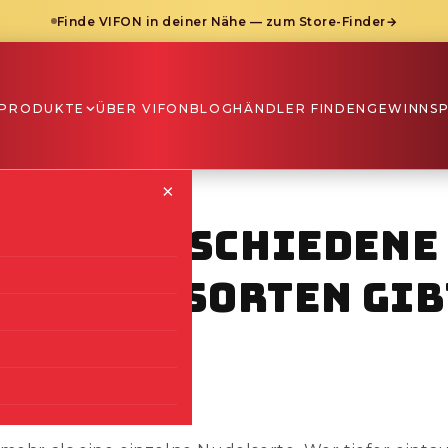
Finde VIFON in deiner Nähe — zum Store-Finder
→
PRODUKTE
ÜBER VIFON
BLOG
HÄNDLER FINDEN
GEWINNSP
×
iele verschiedene
-Nudelsorten gib