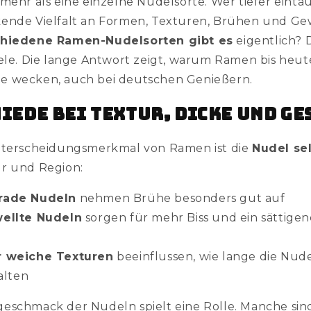
 mehr als eine einzelne Nudelsorte. Wer tiefer einta
ende Vielfalt an Formen, Texturen, Brühen und Ge
chiedene Ramen-Nudelsorten gibt es
eigentlich? 
iele. Die lange Antwort zeigt, warum Ramen bis heu
e wecken, auch bei deutschen Genießern.
iede bei Textur, Dicke und G
Unterscheidungsmerkmal von Ramen ist die
Nudel se
r und Region:
rade Nudeln
nehmen Brühe besonders gut auf
wellte Nudeln
sorgen für mehr Biss und ein sättige
r weiche Texturen
beeinflussen, wie lange die Nude
alten
eschmack der Nudeln spielt eine Rolle. Manche sind