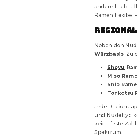
andere leicht al
Ramen flexibel –
Regional
Neben den Nude
Würzbasis
. Zu
Shoyu
Ra
Miso Ram
Shio Ram
Tonkotsu
Jede Region Jap
und Nudeltyp ko
keine feste Zah
Spektrum.