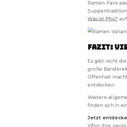
Ramen-Fans pass
Suppentradition
Was ist Pho?
auf
Fazit: Vi
Es gibt nicht di
große Bandbreit
Offenheit mach
entdecken.
Weitere allgem
finden sich in 
Jetzt entdecke
Vifon Ihre persö