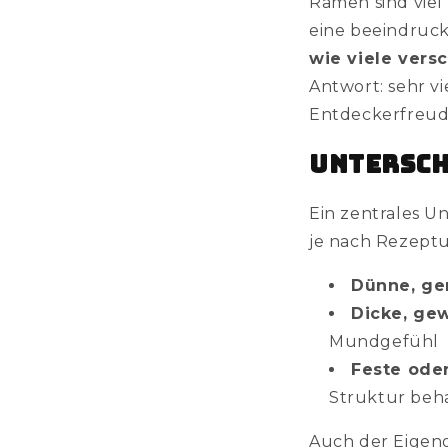
Ramen sind viel
eine beeindruck
wie viele vers
Antwort: sehr v
Entdeckerfreud
Untersch
Ein zentrales 
je nach Rezeptu
Dünne, ge
Dicke, ge
Mundgefühl
Feste ode
Struktur beh
Auch der Eigeng